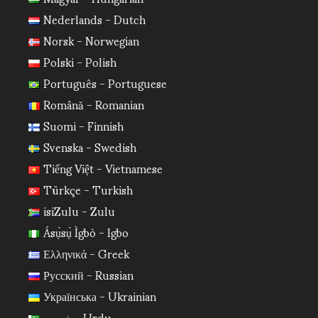
Nederlands - Dutch
Norsk - Norwegian
Polski - Polish
Português - Portuguese
Română - Romanian
Suomi - Finnish
Svenska - Swedish
Tiếng Việt - Vietnamese
Türkçe - Turkish
isiZulu - Zulu
Ásụ̀sụ̀ Ìgbò - Igbo
Ελληνικά - Greek
Русский - Russian
Українська - Ukrainian
اردو - Urdu