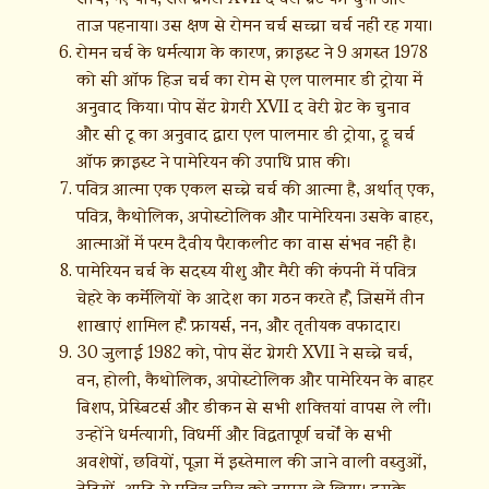
ताज पहनाया। उस क्षण से रोमन चर्च सच्चा चर्च नहीं रह गया।
रोमन चर्च के धर्मत्याग के कारण, क्राइस्ट ने 9 अगस्त 1978
को सी ऑफ हिज चर्च का रोम से एल पालमार डी ट्रोया में
अनुवाद किया। पोप सेंट ग्रेगरी XVII द वेरी ग्रेट के चुनाव
और सी टू का अनुवाद द्वारा एल पालमार डी ट्रोया, ट्रू चर्च
ऑफ क्राइस्ट ने पामेरियन की उपाधि प्राप्त की।
पवित्र आत्मा एक एकल सच्चे चर्च की आत्मा है, अर्थात् एक,
पवित्र, कैथोलिक, अपोस्टोलिक और पामेरियन। उसके बाहर,
आत्माओं में परम दैवीय पैराकलीट का वास संभव नहीं है।
पामेरियन चर्च के सदस्य यीशु और मैरी की कंपनी में पवित्र
चेहरे के कर्मेलियों के आदेश का गठन करते हैं, जिसमें तीन
शाखाएं शामिल हैं: फ्रायर्स, नन, और तृतीयक वफादार।
30 जुलाई 1982 को, पोप सेंट ग्रेगरी XVII ने सच्चे चर्च,
वन, होली, कैथोलिक, अपोस्टोलिक और पामेरियन के बाहर
बिशप, प्रेस्बिटर्स और डीकन से सभी शक्तियां वापस ले लीं।
उन्होंने धर्मत्यागी, विधर्मी और विद्वतापूर्ण चर्चों के सभी
अवशेषों, छवियों, पूजा में इस्तेमाल की जाने वाली वस्तुओं,
वेदियों, आदि से पवित्र चरित्र को वापस ले लिया। इसके