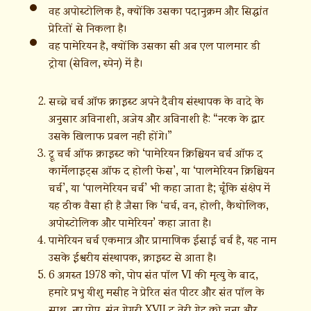
वह अपोस्टोलिक है, क्योंकि उसका पदानुक्रम और सिद्धांत
प्रेरितों से निकला है।
वह पामेरियन है, क्योंकि उसका सी अब एल पालमार डी
ट्रोया (सेविल, स्पेन) में है।
सच्चे चर्च ऑफ क्राइस्ट अपने दैवीय संस्थापक के वादे के
अनुसार अविनाशी, अजेय और अविनाशी है: “नरक के द्वार
उसके खिलाफ प्रबल नहीं होंगे।”
ट्रू चर्च ऑफ क्राइस्ट को ‘पामेरियन क्रिश्चियन चर्च ऑफ द
कार्मेलाइट्स ऑफ द होली फेस’, या ‘पालमेरियन क्रिश्चियन
चर्च’, या ‘पालमेरियन चर्च’ भी कहा जाता है; चूँकि संक्षेप में
यह ठीक वैसा ही है जैसा कि ‘चर्च, वन, होली, कैथोलिक,
अपोस्टोलिक और पामेरियन’ कहा जाता है।
पामेरियन चर्च एकमात्र और प्रामाणिक ईसाई चर्च है, यह नाम
उसके ईश्वरीय संस्थापक, क्राइस्ट से आता है।
6 अगस्त 1978 को, पोप संत पॉल VI की मृत्यु के बाद,
हमारे प्रभु यीशु मसीह ने प्रेरित संत पीटर और संत पॉल के
साथ, नए पोप, संत ग्रेगरी XVII द वेरी ग्रेट को चुना और